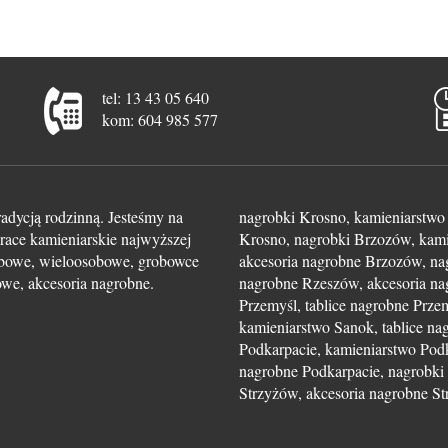
tel: 13 43 05 640
kom: 604 985 577
radycją rodzinną. Jesteśmy na
nagrobki Krosno, kamieniarstwo 
race kamieniarskie najwyższej
Krosno, nagrobki Brzozów, kami
sobowe, wieloosobowe, grobowce
akcesoria nagrobne Brzozów, na
kowe, akcesoria nagrobne.
nagrobne Rzeszów, akcesoria na
Przemyśl, tablice nagrobne Prze
kamieniarstwo Sanok, tablice na
Podkarpacie, kamieniarstwo Podk
nagrobne Podkarpacie, nagrobki 
Strzyżów, akcesoria nagrobne S