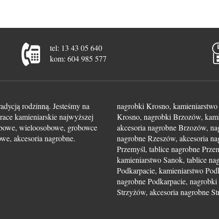
tel: 13 43 05 640
kom: 604 985 577
radycją rodzinną. Jesteśmy na
nagrobki Krosno, kamieniarstwo 
race kamieniarskie najwyższej
Krosno, nagrobki Brzozów, kami
sobowe, wieloosobowe, grobowce
akcesoria nagrobne Brzozów, na
kowe, akcesoria nagrobne.
nagrobne Rzeszów, akcesoria na
Przemyśl, tablice nagrobne Prze
kamieniarstwo Sanok, tablice na
Podkarpacie, kamieniarstwo Podk
nagrobne Podkarpacie, nagrobki 
Strzyżów, akcesoria nagrobne S