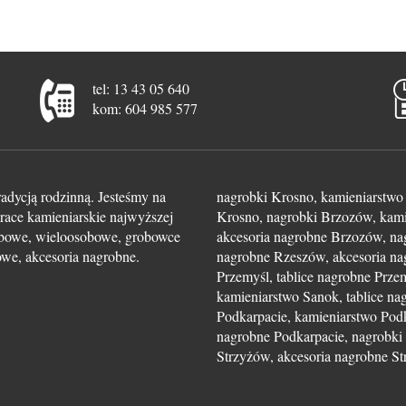
tel: 13 43 05 640
kom: 604 985 577
radycją rodzinną. Jesteśmy na
nagrobki Krosno, kamieniarstwo 
race kamieniarskie najwyższej
Krosno, nagrobki Brzozów, kami
sobowe, wieloosobowe, grobowce
akcesoria nagrobne Brzozów, na
kowe, akcesoria nagrobne.
nagrobne Rzeszów, akcesoria na
Przemyśl, tablice nagrobne Prze
kamieniarstwo Sanok, tablice na
Podkarpacie, kamieniarstwo Podk
nagrobne Podkarpacie, nagrobki 
Strzyżów, akcesoria nagrobne S